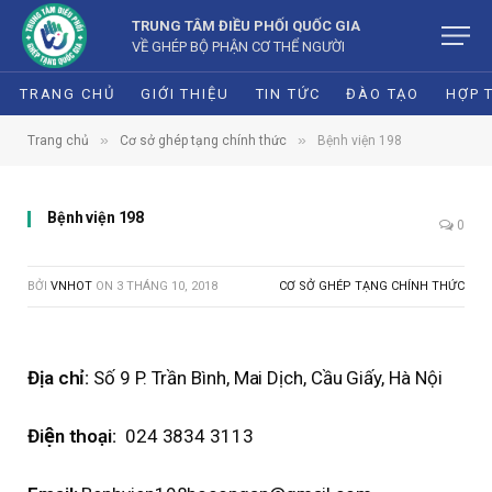
TRUNG TÂM ĐIỀU PHỐI QUỐC GIA
VỀ GHÉP BỘ PHẬN CƠ THỂ NGƯỜI
TRANG CHỦ
GIỚI THIỆU
TIN TỨC
ĐÀO TẠO
HỢP 
»
»
Trang chủ
Cơ sở ghép tạng chính thức
Bệnh viện 198
Bệnh viện 198
0
BỞI
VNHOT
ON
3 THÁNG 10, 2018
CƠ SỞ GHÉP TẠNG CHÍNH THỨC
Địa chỉ:
Số 9 P. Trần Bình, Mai Dịch, Cầu Giấy, Hà Nội
Điện thoại:
024 3834 3113