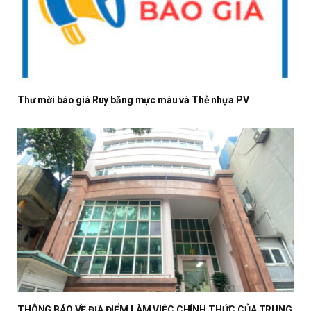
Thư mời báo giá Ruy băng mực màu và Thẻ nhựa PV
THÔNG BÁO VỀ ĐỊA ĐIỂM LÀM VIỆC CHÍNH THỨC CỦA TRUNG