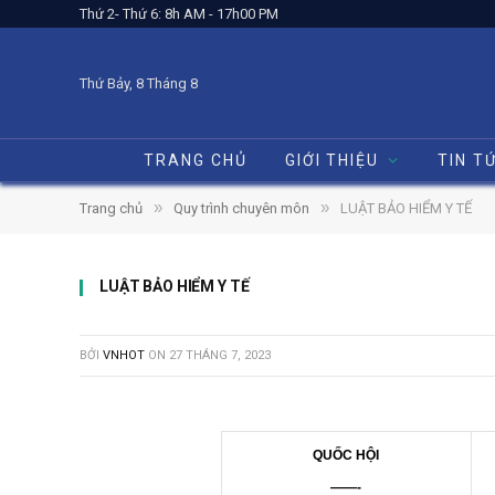
Thứ 2- Thứ 6: 8h AM - 17h00 PM
Thứ Bảy, 8 Tháng 8
TRANG CHỦ
GIỚI THIỆU
TIN T
»
»
Trang chủ
Quy trình chuyên môn
LUẬT BẢO HIỂM Y TẾ
LUẬT BẢO HIỂM Y TẾ
BỞI
VNHOT
ON
27 THÁNG 7, 2023
QUỐC HỘI
——-