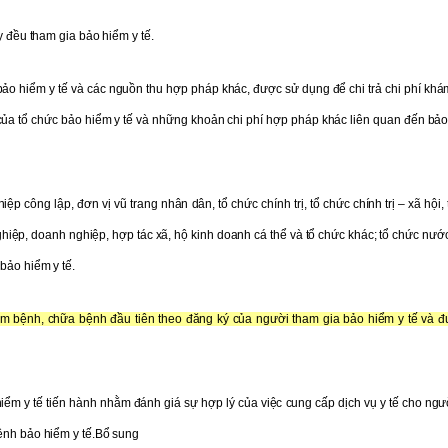
y đều tham gia bảo hiểm y tế.
bảo hiểm y tế và các nguồn thu hợp pháp khác, được sử dụng để chi trả chi phí khá
của tổ chức bảo hiểm y tế và những khoản chi phí hợp pháp khác liên quan đến bảo
 công lập, đơn vị vũ trang nhân dân, tổ chức chính trị, tổ chức chính trị – xã hội,
nghiệp, doanh nghiệp, hợp tác xã, hộ kinh doanh cá thể và tổ chức khác; tổ chức nướ
bảo hiểm y tế.
m bệnh, chữa bệnh đầu tiên theo đăng ký của người tham gia bảo hiểm y tế và đ
ểm y tế tiến hành nhằm đánh giá sự hợp lý của việc cung cấp dịch vụ y tế cho ngư
ệnh bảo hiểm y tế.
Bổ sung