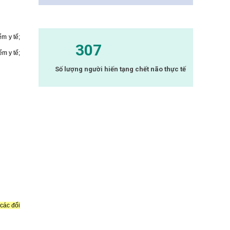
m y tế;
307
m y tế;
Số lượng người hiến tạng chết não thực tế
các đối