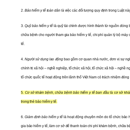
2.
Bảo hiểm y tế toàn dân
là việc các đối tượng quy định trong Luật nà
3.
Quỹ bảo hiểm y tế
là quỹ tài chính được hình thành từ nguồn đóng 
chữa bệnh cho người tham gia bảo hiểm y tế, chi phí quản lý bộ máy 
tế.
4.
Người sử dụng lao động
bao gồm cơ quan nhà nước, đơn vị sự nghiệp
chính trị xã hội – nghề nghiệp, tổ chức xã hội, tổ chức xã hội – nghề 
tổ chức quốc tế hoạt động trên lãnh thổ Việt Nam có trách nhiệm đóng 
5.
Cơ sở khám bệnh, chữa bệnh bảo hiểm y tế ban đầu
là cơ sở khá
trong thẻ bảo hiểm y tế.
6.
Giám định bảo hiểm y tế
là hoạt động chuyên môn do tổ chức bảo hi
gia bảo hiểm y tế, làm cơ sở để thanh toán chi phí khám bệnh, chữa b