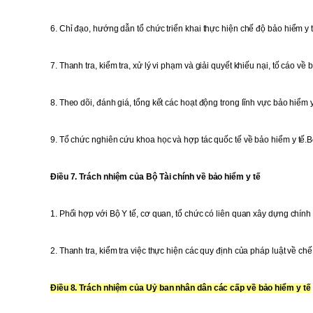
6. Chỉ đạo, hướng dẫn tổ chức triển khai thực hiện chế độ bảo hiểm y t
7. Thanh tra, kiểm tra, xử lý vi phạm và giải quyết khiếu nại, tố cáo về 
8. Theo dõi, đánh giá, tổng kết các hoạt động trong lĩnh vực bảo hiểm y
9. Tổ chức nghiên cứu khoa học và hợp tác quốc tế về bảo hiểm y tế.
B
Điều 7. Trách nhiệm của Bộ Tài chính về bảo hiểm y tế
1. Phối hợp với Bộ Y tế, cơ quan, tổ chức có liên quan xây dựng chính 
2. Thanh tra, kiểm tra việc thực hiện các quy định của pháp luật về chế 
Điều 8. Trách nhiệm của Uỷ ban nhân dân các cấp về bảo hiểm y tế