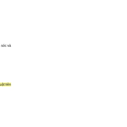
m sóc và
uật liên