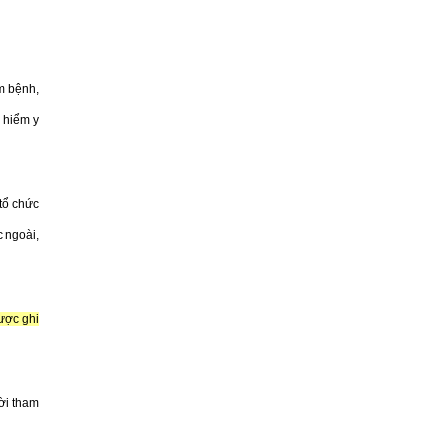
m bệnh,
 hiểm y
 tổ chức
c ngoài,
ược ghi
ời tham