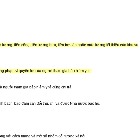
n lương, tiền công, tiền lương hưu, tiền trợ cấp hoặc mức lương tối thiểu của khu 
ng phạm vi quyền lợi của người tham gia bảo hiểm y tế.
à người tham gia bảo hiểm y tế cùng chi trả.
minh bạch, bảo đảm cân đối thu, chi và được Nhà nước bảo hộ.
ông với cách mạng và một số nhóm đối tượng xã hội.