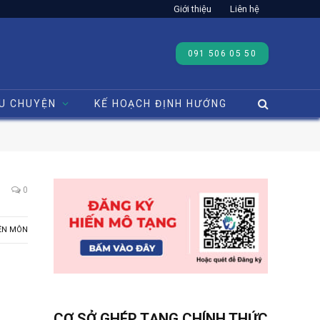
Giới thiệu
Liên hệ
091 506 05 50
U CHUYỆN
KẾ HOẠCH ĐỊNH HƯỚNG
0
ÊN MÔN
CƠ SỞ GHÉP TẠNG CHÍNH THỨC