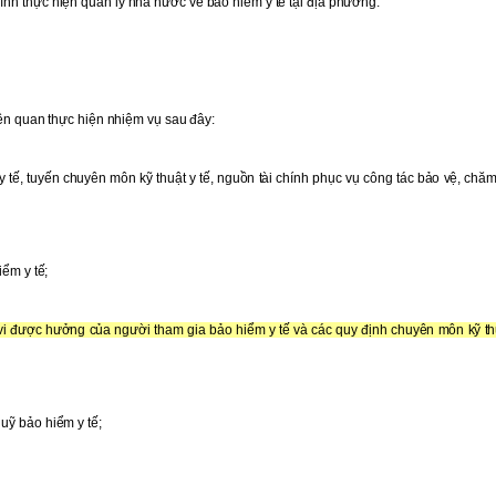
nh thực hiện quản lý nhà nước về bảo hiểm y tế tại địa phương.
iên quan thực hiện nhiệm vụ sau đây:
y tế, tuyến chuyên môn kỹ thuật y tế, nguồn tài chính phục vụ công tác bảo vệ, chă
iểm y tế;
m vi được hưởng của người tham gia bảo hiểm y tế và các quy định chuyên môn kỹ th
uỹ bảo hiểm y tế;