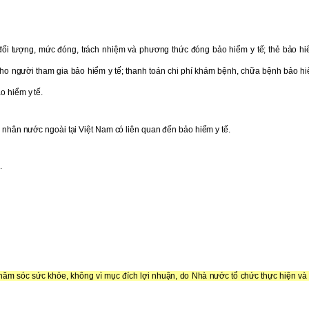
đối tượng, mức đóng, trách nhiệm và phương thức đóng bảo hiểm y tế; thẻ bảo hiể
o người tham gia bảo hiểm y tế; thanh toán chi phí khám bệnh, chữa bệnh bảo hiể
o hiểm y tế.
á nhân nước ngoài tại Việt Nam có liên quan đến bảo hiểm y tế.
.
hăm sóc sức khỏe, không vì mục đích lợi nhuận, do Nhà nước tổ chức thực hiện và 