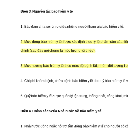
Điều 3. Nguyên tắc bảo hiểm y tế
1. Bảo đảm chia sẻ rủi ro giữa những người tham gia bảo hiểm y tế.
2. Mức đóng bảo hiểm y tế được xác định theo tỷ lệ phần trăm của tiề
chính (sau đây gọi chung là mức lương tối thiểu).
3. Mức hưởng bảo hiểm y tế theo mức độ bệnh tật, nhóm đối tượng tro
4. Chi phí khám bệnh, chữa bệnh bảo hiểm y tế do quỹ bảo hiểm y tế v
5. Quỹ bảo hiểm y tế được quản lý tập trung, thống nhất, công khai, 
Điều 4. Chính sách của Nhà nước về bảo hiểm y tế
1. Nhà nước đóng hoặc hỗ trợ tiền đóng bảo hiểm y tế cho người có c