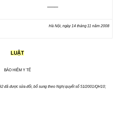
———
Bệnh viện Trung ươ
đội 108
Hà Nội, ngày 14 tháng 11 năm 2008
LUẬT
BẢO HIỂM Y TẾ
2 đã được sửa đổi, bổ sung theo Nghị quyết số 51/2001/QH10;