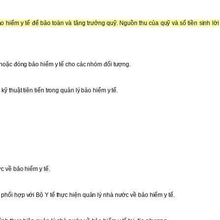
o hiểm y tế để bảo toàn và tăng trưởng quỹ. Nguồn thu của quỹ và số tiền sinh lời
ế hoặc đóng bảo hiểm y tế cho các nhóm đối tượng.
 thuật tiên tiến trong quản lý bảo hiểm y tế.
c về bảo hiểm y tế.
phối hợp với Bộ Y tế thực hiện quản lý nhà nước về bảo hiểm y tế.