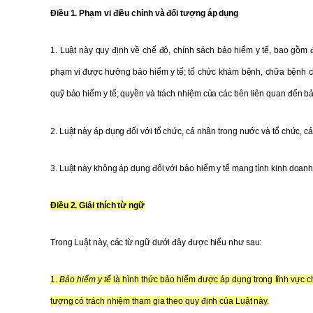
Điều 1. Phạm vi điều chỉnh và đối tượng áp dụng
1. Luật này quy định về chế độ, chính sách bảo hiểm y tế, bao gồm 
phạm vi được hưởng bảo hiểm y tế; tổ chức khám bệnh, chữa bệnh ch
quỹ bảo hiểm y tế; quyền và trách nhiệm của các bên liên quan đến bả
2. Luật này áp dụng đối với tổ chức, cá nhân trong nước và tổ chức, c
3. Luật này không áp dụng đối với bảo hiểm y tế mang tính kinh doanh
Điều 2. Giải thích từ ngữ
Trong Luật này, các từ ngữ dưới đây được hiểu như sau:
1.
Bảo hiểm y tế
là hình thức bảo hiểm được áp dụng trong lĩnh vực c
tượng có trách nhiệm tham gia theo quy định của Luật này.