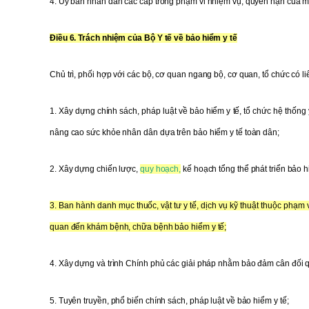
4. Uỷ ban nhân dân các cấp trong phạm vi nhiệm vụ, quyền hạn của mì
Điều 6. Trách nhiệm của Bộ Y tế về bảo hiểm y tế
Chủ trì, phối hợp với các bộ, cơ quan ngang bộ, cơ quan, tổ chức có l
1. Xây dựng chính sách, pháp luật về bảo hiểm y tế, tổ chức hệ thống 
nâng cao sức khỏe nhân dân dựa trên bảo hiểm y tế toàn dân
;
2. Xây dựng chiến lược,
quy hoạch,
kế hoạch tổng thể phát triển bảo h
3. Ban hành danh mục thuốc, vật tư y tế, dịch vụ kỹ thuật thuộc phạ
quan đến khám bệnh, chữa bệnh bảo hiểm y tế;
4. Xây dựng và trình Chính phủ các giải pháp nhằm bảo đảm cân đối q
5. Tuyên truyền, phổ biến chính sách, pháp luật về bảo hiểm y tế;