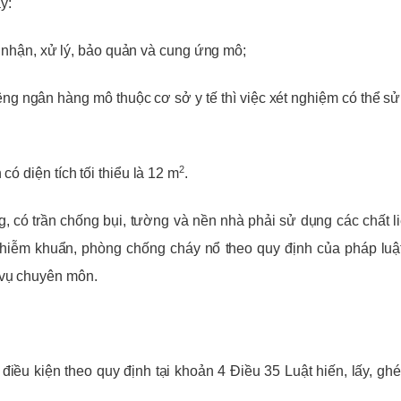
y:
 nhận, xử lý, bảo quản và cung ứng mô;
êng ngân hàng mô thuộc cơ sở y tế thì việc xét nghiệm có thể s
2
ó diện tích tối thiểu là 12 m
.
 có trần chống bụi, tường và nền nhà phải sử dụng các chất l
t nhiễm khuẩn, phòng chống cháy nổ theo quy định của pháp luậ
 vụ chuyên môn.
ều kiện theo quy định tại khoản 4 Điều 35 Luật hiến, lấy, gh