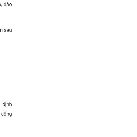
h, đào
ến sau
ị định
ế công