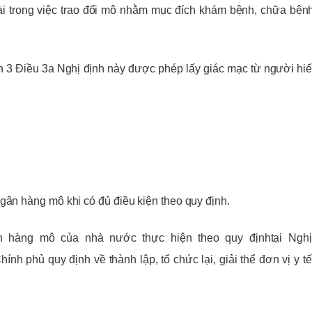
ài trong việc trao đổi mô nhằm mục đích khám bệnh, chữa bện
ản 3 Điều 3a Nghị định này được phép lấy giác mạc từ người hi
gân hàng mô khi có đủ điều kiện theo quy định.
gân hàng mô của nhà nước thực hiện theo quy địn
htại Ngh
h phủ quy định về thành lập, tổ chức lại, giải thể đơn vị y t