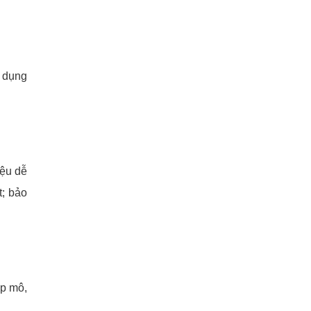
ử dụng
iệu dễ
t; bảo
ép mô,