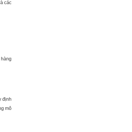
và các
n hàng
y định
àng mô