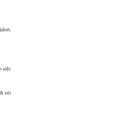
 bệnh,
m việc
ối với