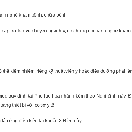
hành nghề khám bệnh, chữa bệnh;
ng cấp trở lên về chuyên ngành y, có chứng chỉ hành nghề khám
ó thể kiêm nhiệm, riêng kỹ thuật viên y hoặc điều dưỡng phải là
h mục quy định tại Phụ lục I ban hành kèm theo Nghị định này. Đ
ang thiết bị với cơsở y tế.
đáp ứng điều kiện tại khoản 3 Điều này.