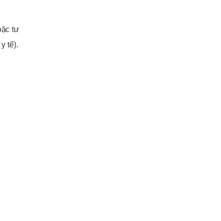
oặc tư
y tế).