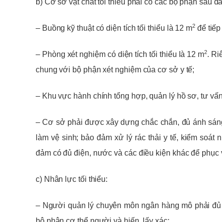
b) Cơ sở vật chất tối thiểu phải có các bộ phận sau đâ
2
– Buồng kỹ thuật có diện tích tối thiểu là 12 m
để tiếp
2
– Phòng xét nghiệm có diện tích tối thiểu là 12 m
. Ri
chung với bộ phận xét nghiệm của cơ sở y tế;
– Khu vực hành chính tổng hợp, quản lý hồ sơ, tư vấn c
– Cơ sở phải được xây dựng chắc chắn, đủ ánh sáng,
làm vệ sinh; bảo đảm xử lý rác thải y tế, kiểm soá
đảm có đủ điện, nước và các điều kiện khác để phục
c) Nhân lực tối thiểu:
– Người quản lý chuyên môn ngân hàng mô phải đủ đi
bộ phận cơ thể người và hiến, lấy xác;