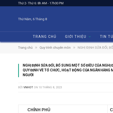
Thứ 2- Thứ 6: 8h AM - 17h00 PM
Thứ Năm, 6 Tháng 8
TRANG CHỦ
GIỚI THIỆU
TIN T
»
»
Trang chủ
Quy trình chuyên môn
NGHỊ ĐỊNH SỬA ĐỔI, BỔ SUNG MỘT 
NGHỊ ĐỊNH SỬA ĐỔI, BỔ SUNG MỘT SỐ ĐIỀU CỦA NGHỊ 
QUY ĐỊNH VỀ TỔ CHỨC, HOẠT ĐỘNG CỦA NGÂN HÀNG M
NGƯỜI
BỞI
VNHOT
ON
10 THÁNG 8, 2023
CHÍNH PHỦ
C