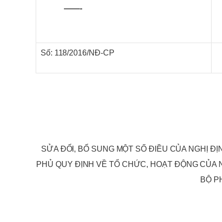
——-
Đ
Số: 118/2016/NĐ-CP
SỬA ĐỔI, BỔ SUNG MỘT SỐ ĐIỀU CỦA NGHỊ Đ
PHỦ QUY ĐỊNH VỀ TỔ CHỨC, HOẠT ĐỘNG CỦA 
BỘ P