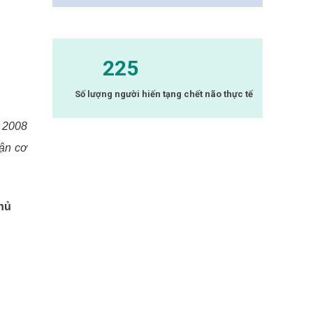
225
Số lượng người hiến tạng chết não thực tế
 2008
hận cơ
phủ