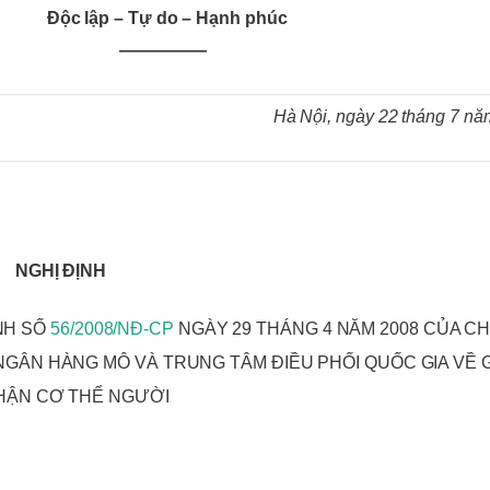
ộc lập – Tự do – Hạnh phúc
Bệnh viện Trung ươ
—————
đội 108
Hà Nội, ngày 22 tháng 7 n
NGHỊ ĐỊNH
ỊNH SỐ
56/2008/NĐ-CP
NGÀY 29 THÁNG 4 NĂM 2008 CỦA C
NGÂN HÀNG MÔ VÀ TRUNG TÂM ĐIỀU PHỐI QUỐC GIA VỀ 
HẬN CƠ THỂ NGƯỜI