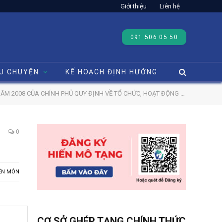
Giới thiệu
Liên hệ
091 506 05 50
U CHUYỆN
KẾ HOẠCH ĐỊNH HƯỚNG
 ĐỘNG CỦA NGÂN HÀNG MÔ VÀ TRUNG TÂM ĐIỀU PHỐI QUỐC GIA VỀ GHÉP BỘ PHẬN CƠ THỂ NGƯỜI
0
ÊN MÔN
CƠ SỞ GHÉP TẠNG CHÍNH THỨC