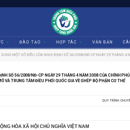
ỨC
ĐÀO TẠO
HỢP TÁC
VĂN BẢN
CÂ
SỐ ĐIỀU CỦA NGHỊ ĐỊNH SỐ 56/2008/NĐ-CP NGÀY 29 THÁNG 4 NĂM 2008 CỦA CHÍNH PHỦ QUY ĐỊNH VỀ TỔ CHỨC, HOẠT
ĐỊNH SỐ 56/2008/NĐ-CP NGÀY 29 THÁNG 4 NĂM 2008 CỦA CHÍNH PHỦ
Ô VÀ TRUNG TÂM ĐIỀU PHỐI QUỐC GIA VỀ GHÉP BỘ PHẬN CƠ THỂ
QUY TRÌNH CHUY
ỘNG HÒA XÃ HỘI CHỦ NGHĨA VIỆT NAM