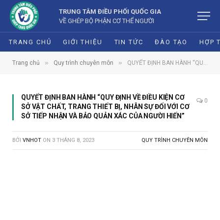
TRUNG TÂM ĐIỀU PHỐI QUỐC GIA
VỀ GHÉP BỘ PHẬN CƠ THỂ NGƯỜI
TRANG CHỦ
GIỚI THIỆU
TIN TỨC
ĐÀO TẠO
HỢP 
»
»
Trang chủ
Quy trình chuyên môn
QUYẾT ĐỊNH BAN HÀNH “QUY ĐỊNH VỀ ĐIỀU KIỆN CƠ SỞ VẬT CHẤT, TRANG THIẾT BỊ, NHÂN SỰ ĐỐI VỚI CƠ SỞ TIẾP NHẬN VÀ BẢO QUẢN XÁC CỦA NGƯỜI HIẾN”
QUYẾT ĐỊNH BAN HÀNH “QUY ĐỊNH VỀ ĐIỀU KIỆN CƠ
0
SỞ VẬT CHẤT, TRANG THIẾT BỊ, NHÂN SỰ ĐỐI VỚI CƠ
SỞ TIẾP NHẬN VÀ BẢO QUẢN XÁC CỦA NGƯỜI HIẾN”
BỞI
VNHOT
ON
3 THÁNG 8, 2023
QUY TRÌNH CHUYÊN MÔN