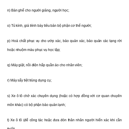
n) Bàn ghế cho người giảng, người học;
o) Tủ kính, giá trình bày tiêu bản bộ phận cơ thể người;
p) Hoá chất phục vụ cho ướp xác, bảo quản xác, bảo quản các tạng rời
hoặc nhuộm màu phục vụ học tập;
q) Máy giặt, nồi điện hấp quần áo cho nhân viên;
r) Máy sấy tiệt trùng dụng cụ;
s) Xe ô tô chở xác chuyên dụng (hoặc có hợp đồng với cơ quan chuyên
môn khác) có bộ phận bảo quản lạnh;
t) Xe ô tô (để công tác hoặc đưa đón thân nhân người hiến xác khi cần
thiết).