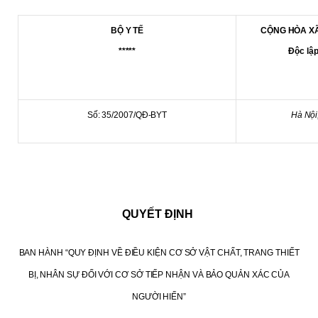
BỘ Y TẾ
CỘNG HÒA XÃ
*****
Độc lập
Số: 35/2007/QĐ-BYT
Hà Nội, ngà
QUYẾT ĐỊNH
BAN HÀNH “QUY ĐỊNH VỀ ĐIỀU KIỆN CƠ SỞ VẬT CHẤT, TRANG THIẾT
BỊ, NHÂN SỰ ĐỐI VỚI CƠ SỞ TIẾP NHẬN VÀ BẢO QUẢN XÁC CỦA
NGƯỜI HIẾN”