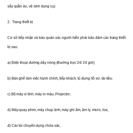
sấy quần áo, vệ sinh dụng cụ).
2 . Trang thiết bị
Cơ sở tiếp nhận và bảo quản xác người hiến phải bảo đảm các trang thiết
bị sau:
a) Điện thoại đường dây nóng (thường trực 24/ 24 giờ);
b) Bàn ghế làm việc hành chính, tiếp khách, tủ đựng hồ sơ, tài liệu;
c) Bộ máy vi tính, máy in màu, Projector;
d) Máy quay phim, máy chụp ảnh, máy ghi âm, âm ly, micro, loa;
đ) Các túi chuyên dụng chứa xác;