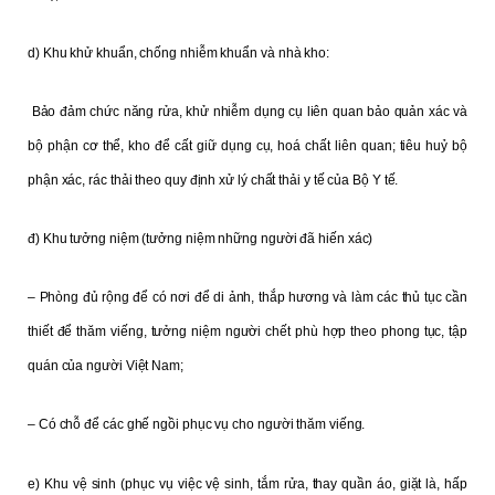
d) Khu khử khuẩn, chống nhiễm khuẩn và nhà kho:
Bảo đảm chức năng rửa, khử nhiễm
dụng cụ
liên quan bảo quản xác và
bộ phận cơ thể, kho
để cất giữ dụng cụ, hoá chất liên quan; tiêu huỷ bộ
phận xác, rác thải theo quy định xử lý chất thải y tế của Bộ Y tế.
đ) Khu tưởng niệm (tưởng niệm những người đã hiến xác)
– Phòng đủ rộng để có nơi để di ảnh, thắp hương và làm các thủ tục cần
thiết để thăm viếng, tưởng niệm người chết phù hợp theo phong tục, tập
quán của người Việt Nam;
– Có chỗ để các ghế ngồi phục vụ cho người thăm viếng.
e) Khu vệ sinh (phục vụ việc vệ sinh, tắm rửa, thay quần áo, giặt là, hấp