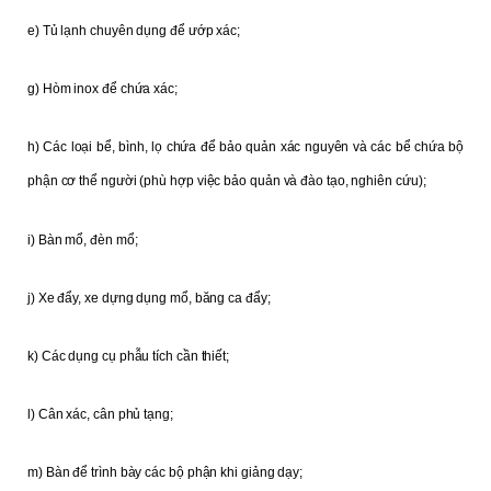
e) Tủ lạnh chuyên dụng để ướp xác;
g) Hòm inox để chứa xác;
h) Các loại bể, bình, lọ chứa để bảo quản xác nguyên và các bể chứa bộ
phận cơ thể người (phù hợp việc bảo quản và đào tạo, nghiên cứu);
i) Bàn mổ, đèn mổ;
j) Xe đẩy, xe dựng dụng mổ, băng ca đẩy;
k) Các dụng cụ phẫu tích cần thiết;
l) Cân xác, cân phủ tạng;
m) Bàn để trình bày các bộ phận khi giảng dạy;