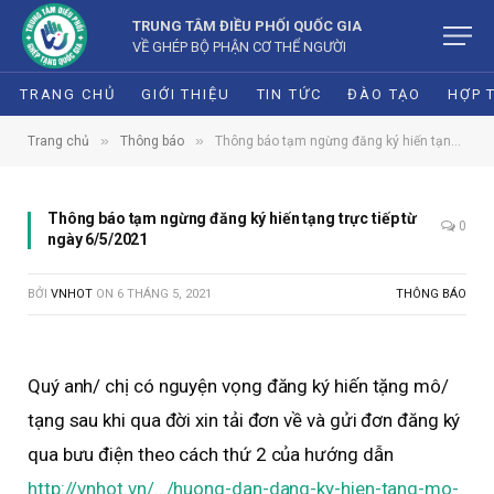
TRUNG TÂM ĐIỀU PHỐI QUỐC GIA
VỀ GHÉP BỘ PHẬN CƠ THỂ NGƯỜI
TRANG CHỦ
GIỚI THIỆU
TIN TỨC
ĐÀO TẠO
HỢP 
»
»
Trang chủ
Thông báo
Thông báo tạm ngừng đăng ký hiến tạng trực tiếp từ ngày 6/5/2021
Thông báo tạm ngừng đăng ký hiến tạng trực tiếp từ
0
ngày 6/5/2021
BỞI
VNHOT
ON
6 THÁNG 5, 2021
THÔNG BÁO
Quý anh/ chị có nguyện vọng đăng ký hiến tặng mô/
tạng sau khi qua đời xin tải đơn về và gửi đơn đăng ký
qua bưu điện theo cách thứ 2 của hướng dẫn
http://vnhot.vn/…/huong-dan-dang-ky-hien-tang-mo-