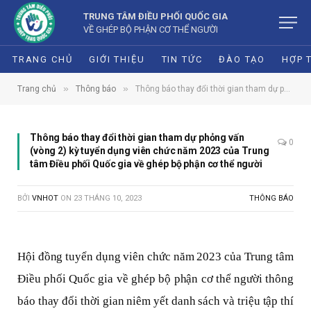
TRUNG TÂM ĐIỀU PHỐI QUỐC GIA
VỀ GHÉP BỘ PHẬN CƠ THỂ NGƯỜI
TRANG CHỦ
GIỚI THIỆU
TIN TỨC
ĐÀO TẠO
HỢP 
»
»
Trang chủ
Thông báo
Thông báo thay đổi thời gian tham dự phỏng vấn (vòng 2) kỳ tuyển dụng viên chức năm 2023 của Trung tâm Điều phối Quốc gia về ghép bộ phận cơ thể người
Thông báo thay đổi thời gian tham dự phỏng vấn
0
(vòng 2) kỳ tuyển dụng viên chức năm 2023 của Trung
tâm Điều phối Quốc gia về ghép bộ phận cơ thể người
BỞI
VNHOT
ON
23 THÁNG 10, 2023
THÔNG BÁO
Hội đồng tuyển dụng viên chức năm 2023 của Trung tâm
Điều phối Quốc gia về ghép bộ phận cơ thể người thông
báo thay đổi thời gian niêm yết danh sách và triệu tập thí