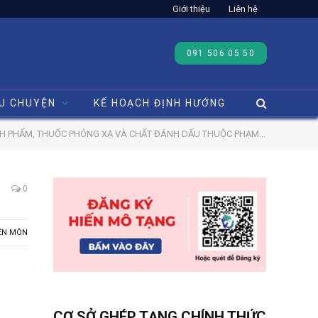
Giới thiệu
Liên hệ
091 506 05 50
U CHUYỆN
KẾ HOẠCH ĐỊNH HƯỚNG
HẤT ĐÁNH DẤU THUỘC PHẠM VI ĐƯỢC HƯỞNG CỦA NGƯỜI THAM GIA BẢO HIỂM Y TẾ
0
ÊN MÔN
CƠ SỞ GHÉP TẠNG CHÍNH THỨC