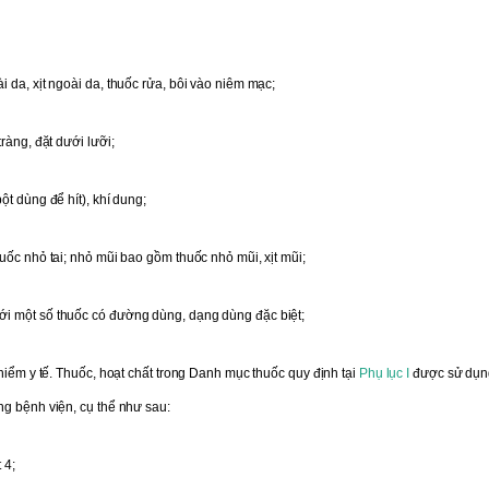
 da, xịt ngoài da, thuốc rửa, bôi vào niêm mạc;
ràng, đặt dưới lưỡi;
t dùng để hít), khí dung;
uốc nhỏ tai; nhỏ mũi bao gồm thuốc nhỏ mũi, xịt mũi;
ới một số thuốc có đường dùng, dạng dùng đặc biệt;
hiểm y tế. Thuốc, hoạt chất trong Danh mục thuốc quy định tại
Phụ lục I
được sử dụn
ng bệnh viện, cụ thể như sau:
 4;