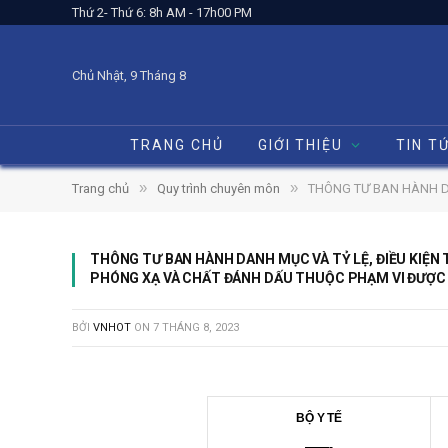
Thứ 2- Thứ 6: 8h AM - 17h00 PM
Chủ Nhật, 9 Tháng 8
TRANG CHỦ
GIỚI THIỆU
TIN T
»
»
Trang chủ
Quy trình chuyên môn
THÔNG TƯ BAN HÀNH DANH MỤC
THÔNG TƯ BAN HÀNH DANH MỤC VÀ TỶ LỆ, ĐIỀU KIỆN
PHÓNG XẠ VÀ CHẤT ĐÁNH DẤU THUỘC PHẠM VI ĐƯỢC 
BỞI
VNHOT
ON
7 THÁNG 8, 2023
BỘ Y TẾ
——-