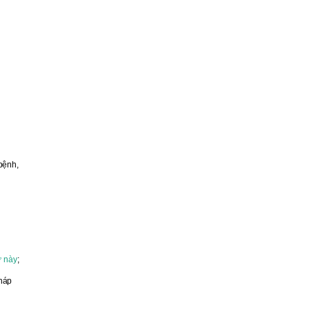
bệnh,
ư này
;
pháp