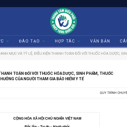
ỨC
ĐÀO TẠO
HỢP TÁC
VĂN BẢN
CÂ
 VÀ TỶ LỆ, ĐIỀU KIỆN THANH TOÁN ĐỐI VỚI THUỐC HÓA DƯỢC, SINH PHẨM, THUỐC PHÓNG XẠ VÀ C
 THANH TOÁN ĐỐI VỚI THUỐC HÓA DƯỢC, SINH PHẨM, THUỐC
HƯỞNG CỦA NGƯỜI THAM GIA BẢO HIỂM Y TẾ
QUY TRÌNH CHUY
CỘNG HÒA XÃ HỘI CHỦ NGHĨA VIỆT NAM
Độc lập – Tự do – Hạnh phúc