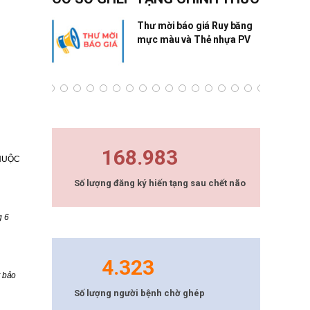
ng Quân
Thư mời báo giá Ruy băng
mực màu và Thẻ nhựa PV
168.983
THUỘC
Số lượng đăng ký hiến tạng sau chết não
g 6
4.323
t bảo
Số lượng người bệnh chờ ghép