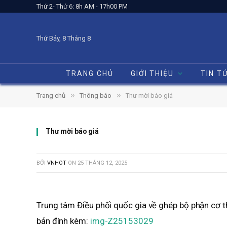
Thứ 2- Thứ 6: 8h AM - 17h00 PM
Thứ Bảy, 8 Tháng 8
TRANG CHỦ
GIỚI THIỆU
TIN T
»
»
Trang chủ
Thông báo
Thư mời báo giá
Thư mời báo giá
BỞI
VNHOT
ON
25 THÁNG 12, 2025
Trung tâm Điều phối quốc gia về ghép bộ phận cơ th
bản đính kèm:
img-Z25153029