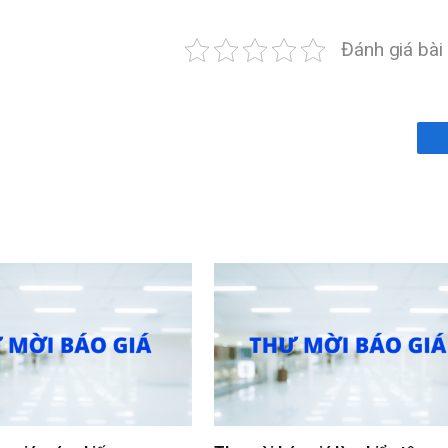
Bệnh viện Trung ươ
Đánh giá bài 
đội 108