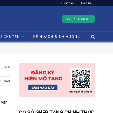
Giới thiệu
Liên hệ
091 506 05 50
U CHUYỆN
KẾ HOẠCH ĐỊNH HƯỚNG
0
NG BÁO
o văn
CƠ SỞ GHÉP TẠNG CHÍNH THỨC