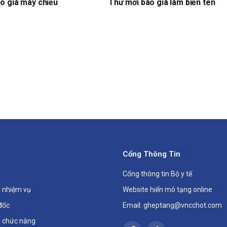
o giá máy chiếu
Thư mời báo giá làm biển tên
Cổng Thông Tin
Cổng thông tin Bộ y tế
 nhiệm vụ
Website hiến mô tạng online
đốc
Email: gheptang@vncchot.com
 chức năng