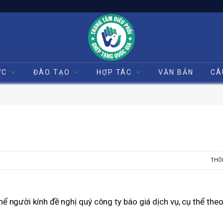
ỨC
ĐÀO TẠO
HỢP TÁC
VĂN BẢN
CÂ
THÔ
ể người kính đề nghị quý công ty báo giá dịch vụ, cụ thể the