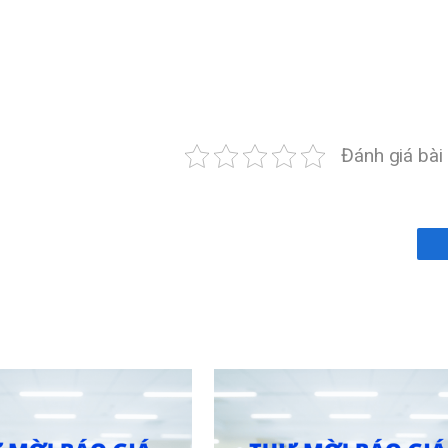
Bệnh viện Trung ươ
đội 108
Đánh giá bài 