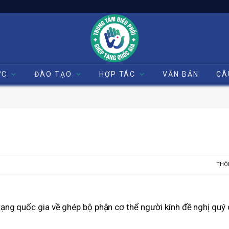
ỨC
ĐÀO TẠO
HỢP TÁC
VĂN BẢN
CÂ
THÔ
tạng quốc gia về ghép bộ phận cơ thể người kính đề nghị quý