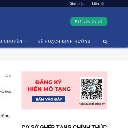
Giới thiệu
Liên hệ
091 506 05 50
U CHUYỆN
KẾ HOẠCH ĐỊNH HƯỚNG
0
NG BÁO
 công
CƠ SỞ GHÉP TẠNG CHÍNH THỨC