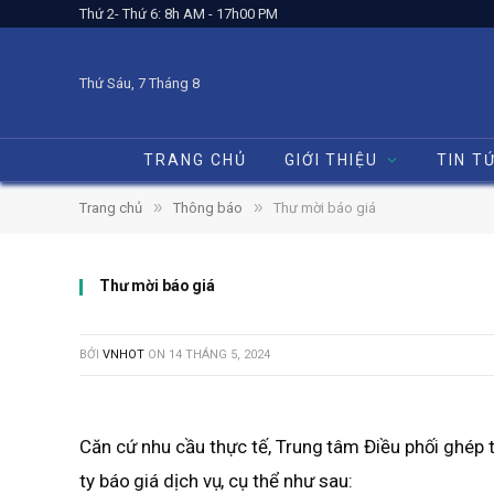
Thứ 2- Thứ 6: 8h AM - 17h00 PM
Thứ Sáu, 7 Tháng 8
TRANG CHỦ
GIỚI THIỆU
TIN T
»
»
Trang chủ
Thông báo
Thư mời báo giá
Thư mời báo giá
BỞI
VNHOT
ON
14 THÁNG 5, 2024
Căn cứ nhu cầu thực tế, Trung tâm Điều phối ghép 
ty báo giá dịch vụ, cụ thể như sau: