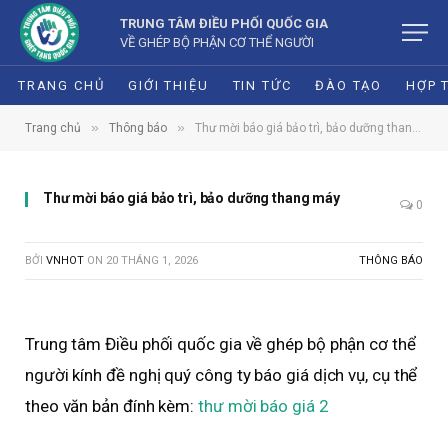
TRUNG TÂM ĐIỀU PHỐI QUỐC GIA
VỀ GHÉP BỘ PHẬN CƠ THỂ NGƯỜI
TRANG CHỦ
GIỚI THIỆU
TIN TỨC
ĐÀO TẠO
HỢP 
»
»
Trang chủ
Thông báo
Thư mời báo giá bảo trì, bảo dưỡng thang máy
Thư mời báo giá bảo trì, bảo dưỡng thang máy
0
BỞI
VNHOT
ON
20 THÁNG 1, 2026
THÔNG BÁO
Trung tâm Điều phối quốc gia về ghép bộ phận cơ thể
người kính đề nghị quý công ty báo giá dịch vụ, cụ thể
theo văn bản đính kèm:
thư mời báo giá 2