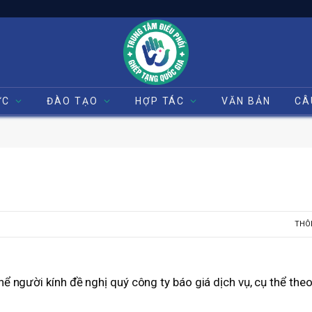
ỨC
ĐÀO TẠO
HỢP TÁC
VĂN BẢN
CÂ
THÔ
ể người kính đề nghị quý công ty báo giá dịch vụ, cụ thể the