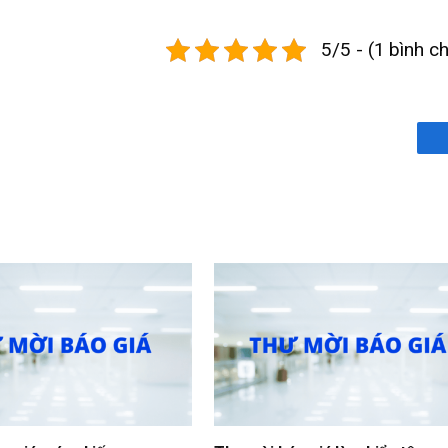
Bệnh viện Trung ươ
5/5 - (1 bình c
đội 108