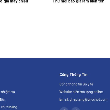
o giá máy chiếu
Thư mời báo giá làm biển tên
Cổng Thông Tin
Cổng thông tin Bộ y tế
 nhiệm vụ
Website hiến mô tạng online
đốc
Email: gheptang@vncchot.com
 chức năng