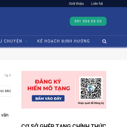
Giới thiệu
Liên hệ
091 506 05 50
U CHUYỆN
KẾ HOẠCH ĐỊNH HƯỚNG
0
NG BÁO
o văn
CƠ SỞ GHÉP TẠNG CHÍNH THỨC