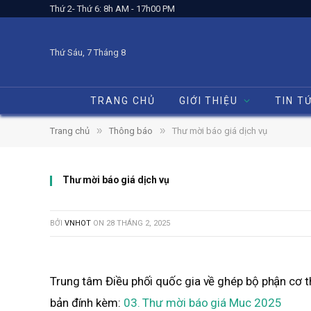
Thứ 2- Thứ 6: 8h AM - 17h00 PM
Thứ Sáu, 7 Tháng 8
TRANG CHỦ
GIỚI THIỆU
TIN T
»
»
Trang chủ
Thông báo
Thư mời báo giá dịch vụ
Thư mời báo giá dịch vụ
BỞI
VNHOT
ON
28 THÁNG 2, 2025
Trung tâm Điều phối quốc gia về ghép bộ phận cơ th
bản đính kèm:
03. Thư mời báo giá Muc 2025