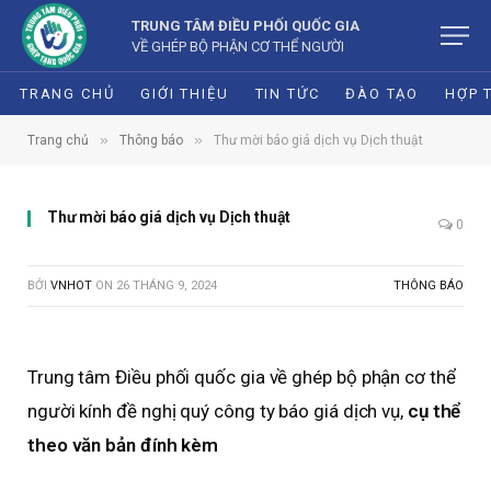
TRUNG TÂM ĐIỀU PHỐI QUỐC GIA
VỀ GHÉP BỘ PHẬN CƠ THỂ NGƯỜI
TRANG CHỦ
GIỚI THIỆU
TIN TỨC
ĐÀO TẠO
HỢP 
»
»
Trang chủ
Thông báo
Thư mời báo giá dịch vụ Dịch thuật
Thư mời báo giá dịch vụ Dịch thuật
0
BỞI
VNHOT
ON
26 THÁNG 9, 2024
THÔNG BÁO
Trung tâm Điều phối quốc gia về ghép bộ phận cơ thể
người kính đề nghị quý công ty báo giá dịch vụ,
cụ thể
theo văn bản đính kèm