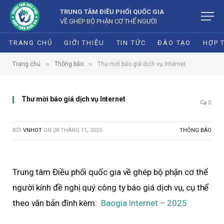
TRUNG TÂM ĐIỀU PHỐI QUỐC GIA
VỀ GHÉP BỘ PHẬN CƠ THỂ NGƯỜI
TRANG CHỦ
GIỚI THIỆU
TIN TỨC
ĐÀO TẠO
HỢP 
»
»
Trang chủ
Thông báo
Thư mời báo giá dịch vụ Internet
Thư mời báo giá dịch vụ Internet
0
BỞI
VNHOT
ON
28 THÁNG 11, 2025
THÔNG BÁO
Trung tâm Điều phối quốc gia về ghép bộ phận cơ thể
người kính đề nghị quý công ty báo giá dịch vụ, cụ thể
theo văn bản đính kèm:
Baogia Internet – 2025