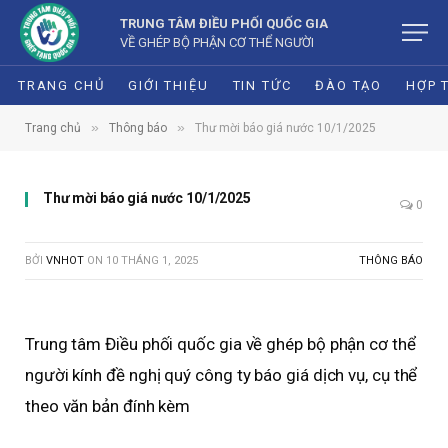
TRUNG TÂM ĐIỀU PHỐI QUỐC GIA
VỀ GHÉP BỘ PHẬN CƠ THỂ NGƯỜI
TRANG CHỦ
GIỚI THIỆU
TIN TỨC
ĐÀO TẠO
HỢP 
»
»
Trang chủ
Thông báo
Thư mời báo giá nước 10/1/2025
Thư mời báo giá nước 10/1/2025
0
BỞI
VNHOT
ON
10 THÁNG 1, 2025
THÔNG BÁO
Trung tâm Điều phối quốc gia về ghép bộ phận cơ thể
người kính đề nghị quý công ty báo giá dịch vụ, cụ thể
theo văn bản đính kèm