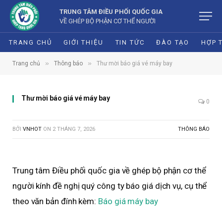
TRUNG TÂM ĐIỀU PHỐI QUỐC GIA
VỀ GHÉP BỘ PHẬN CƠ THỂ NGƯỜI
TRANG CHỦ
GIỚI THIỆU
TIN TỨC
ĐÀO TẠO
HỢP 
»
»
Trang chủ
Thông báo
Thư mời báo giá vé máy bay
Thư mời báo giá vé máy bay
0
BỞI
VNHOT
ON
2 THÁNG 7, 2026
THÔNG BÁO
Trung tâm Điều phối quốc gia về ghép bộ phận cơ thể
người kính đề nghị quý công ty báo giá dịch vụ, cụ thể
theo văn bản đính kèm:
Báo giá máy bay