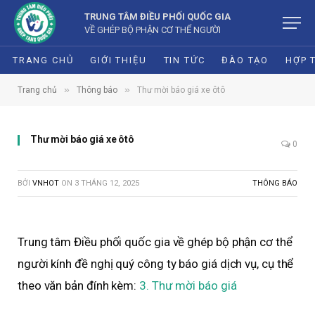
TRUNG TÂM ĐIỀU PHỐI QUỐC GIA
VỀ GHÉP BỘ PHẬN CƠ THỂ NGƯỜI
TRANG CHỦ
GIỚI THIỆU
TIN TỨC
ĐÀO TẠO
HỢP 
»
»
Trang chủ
Thông báo
Thư mời báo giá xe ôtô
Thư mời báo giá xe ôtô
0
BỞI
VNHOT
ON
3 THÁNG 12, 2025
THÔNG BÁO
Trung tâm Điều phối quốc gia về ghép bộ phận cơ thể
người kính đề nghị quý công ty báo giá dịch vụ, cụ thể
theo văn bản đính kèm:
3. Thư mời báo giá