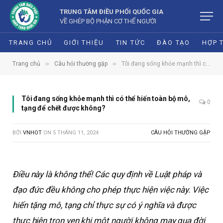
TRUNG TÂM ĐIỀU PHỐI QUỐC GIA
VỀ GHÉP BỘ PHẬN CƠ THỂ NGƯỜI
TRANG CHỦ
GIỚI THIỆU
TIN TỨC
ĐÀO TẠO
HỢP 
»
»
Trang chủ
Câu hỏi thường gặp
Tôi đang sống khỏe mạnh thì có thể hiến toàn bộ mô, tạng để chết được không?
Tôi đang sống khỏe mạnh thì có thể hiến toàn bộ mô,
0
tạng để chết được không?
BỞI
VNHOT
ON
5 THÁNG 11, 2024
CÂU HỎI THƯỜNG GẶP
Điều này là không thể! Các quy định về Luật pháp và
đạo đức đều không cho phép thực hiện việc này. Việc
hiến tặng mô, tạng chỉ thực sự có ý nghĩa và được
thực hiện trọn vẹn khi một người không may qua đời