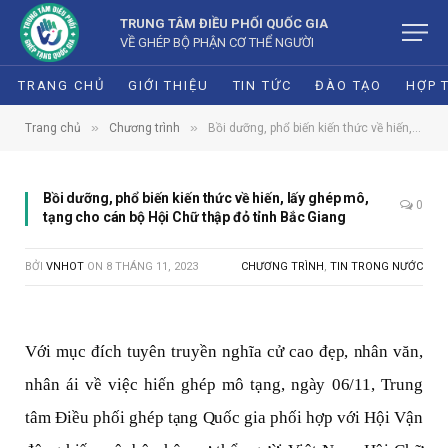
TRUNG TÂM ĐIỀU PHỐI QUỐC GIA
VỀ GHÉP BỘ PHẬN CƠ THỂ NGƯỜI
TRANG CHỦ
GIỚI THIỆU
TIN TỨC
ĐÀO TẠO
HỢP 
»
»
Trang chủ
Chương trình
Bồi dưỡng, phổ biến kiến thức về hiến, lấy ghép mô, tạng cho cán bộ Hội Chữ thập đỏ tỉnh Bắc Giang
Bồi dưỡng, phổ biến kiến thức về hiến, lấy ghép mô,
0
tạng cho cán bộ Hội Chữ thập đỏ tỉnh Bắc Giang
BỞI
VNHOT
ON
8 THÁNG 11, 2023
CHƯƠNG TRÌNH
,
TIN TRONG NƯỚC
Với mục đích tuyên truyền nghĩa cử cao đẹp, nhân văn,
nhân ái về việc hiến ghép mô tạng, ngày 06/11, Trung
tâm Điều phối ghép tạng Quốc gia phối hợp với Hội Vận