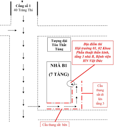
Bệnh viện Trung ươ
đội 108