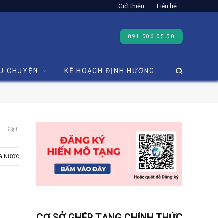
Giới thiệu
Liên hệ
091 506 05 50
U CHUYỆN
KẾ HOẠCH ĐỊNH HƯỚNG
0
G NƯỚC
CƠ SỞ GHÉP TẠNG CHÍNH THỨC