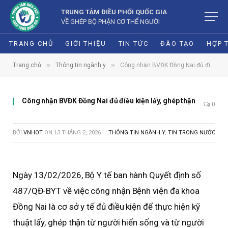
TRUNG TÂM ĐIỀU PHỐI QUỐC GIA
VỀ GHÉP BỘ PHẬN CƠ THỂ NGƯỜI
TRANG CHỦ
GIỚI THIỆU
TIN TỨC
ĐÀO TẠO
HỢP 
»
»
Trang chủ
Thông tin ngành y
Công nhận BVĐK Đồng Nai đủ điều kiện lấy, ghép thận
Công nhận BVĐK Đồng Nai đủ điều kiện lấy, ghép thận
0
BỞI
VNHOT
ON
13 THÁNG 2, 2026
THÔNG TIN NGÀNH Y
,
TIN TRONG NƯỚC
Ngày 13/02/2026, Bộ Y tế ban hành Quyết định số
487/QĐ-BYT về việc công nhận Bệnh viện đa khoa
Đồng Nai là cơ sở y tế đủ điều kiện để thực hiện kỹ
thuật lấy, ghép thận từ người hiến sống và từ người