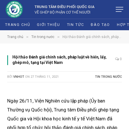
TRUNG TÂM ĐIỀU PHỐI QUỐC GIA
VỀ GHÉP BỘ PHẬN CƠ THỂ NGƯỜI
TRANG CHỦ
GIỚI THIỆU
TIN TỨC
ĐÀO TẠO
HỢP 
»
»
Trang chủ
Tin trong nước
Hội thảo Đánh giá chính sách, pháp luật về hiến, lấy, ghép mô, tạng tại Việt Nam
Hội thảo Đánh giá chính sách, pháp luật về hiến, lấy,
0
ghép mô, tạng tại Việt Nam
BỞI
VNHOT
ON
27 THÁNG 11, 2021
TIN TRONG NƯỚC
Ngày 26/11, Viện Nghiên cứu lập pháp (Ủy ban
Thường vụ Quốc hội), Trung tâm Điều phối ghép tạng
Quốc gia và Hội khoa học kinh tế y tế Việt Nam đã
phối hợp tổ chức hội thảo đánh giá chính sách, pháp