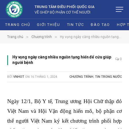
TRUNG TÂM ĐIỀU PHỐI QUỐC GIA
VỀ GHÉP BỘ PHẬN CƠ THỂ NGƯỜI
TRANG CHỦ
GIỚI THIỆU
TIN TỨC
ĐÀO TẠO
HỢP 
»
»
Trang chủ
Chương trình
Hy vọng ngày càng nhiều nguồn tạng hiến để cứu giúp người bệnh
Hy vọng ngày càng nhiều nguồn tạng hiến để cứu giúp
0
người bệnh
BỞI
VNHOT
ON
16 THÁNG 1, 2024
CHƯƠNG TRÌNH
,
TIN TRONG NƯỚC
Ngày 12/1, Bộ Y tế, Trung ương Hội Chữ thập đỏ
Việt Nam và Hội Vận động hiến mô, bộ phận cơ
thể người Việt Nam ký kết chương trình phối hợp