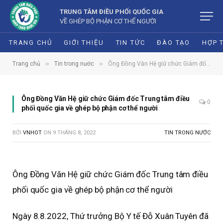
TRUNG TÂM ĐIỀU PHỐI QUỐC GIA
VỀ GHÉP BỘ PHẬN CƠ THỂ NGƯỜI
TRANG CHỦ
GIỚI THIỆU
TIN TỨC
ĐÀO TẠO
HỢP 
»
»
Trang chủ
Tin trong nước
Ông Đồng Văn Hệ giữ chức Giám đốc Trung tâm điều phối quốc gia về ghép bộ phận cơ thể người
Ông Đồng Văn Hệ giữ chức Giám đốc Trung tâm điều
0
phối quốc gia về ghép bộ phận cơ thể người
BỞI
VNHOT
ON
9 THÁNG 8, 2022
TIN TRONG NƯỚC
Ông Đồng Văn Hệ giữ chức Giám đốc Trung tâm điều
phối quốc gia về ghép bộ phận cơ thể người
Ngày 8.8.2022, Thứ trưởng Bộ Y tế Đỗ Xuân Tuyên đã