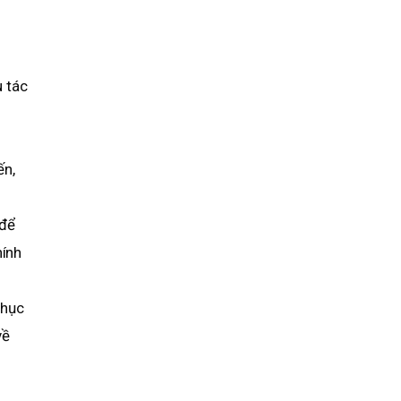
 tác
ến,
 để
hính
phục
về