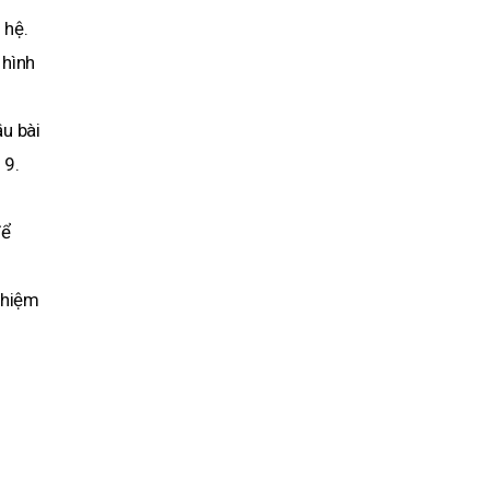
 hệ.
 hình
u bài
19.
để
nhiệm