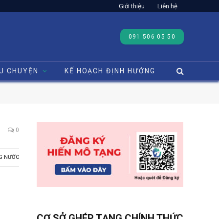
Giới thiệu
Liên hệ
091 506 05 50
U CHUYỆN
KẾ HOẠCH ĐỊNH HƯỚNG
0
G NƯỚC
CƠ SỞ GHÉP TẠNG CHÍNH THỨC