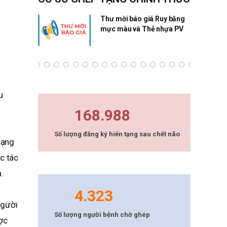
ng Quân
Thư mời báo giá Ruy băng
mực màu và Thẻ nhựa PV
u
168.988
Số lượng đăng ký hiến tạng sau chết não
tạng
c tác
.
4.323
người
Số lượng người bệnh chờ ghép
ợc