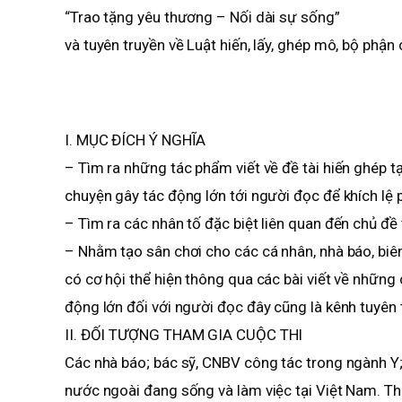
“Trao tặng yêu thương – Nối dài sự sống”
và tuyên truyền về Luật hiến, lấy, ghép mô, bộ phận 
I. MỤC ĐÍCH Ý NGHĨA
– Tìm ra những tác phẩm viết về đề tài hiến ghép t
chuyện gây tác động lớn tới người đọc để khích lệ 
– Tìm ra các nhân tố đặc biệt liên quan đến chủ đề
– Nhằm tạo sân chơi cho các cá nhân, nhà báo, biên
có cơ hội thể hiện thông qua các bài viết về nhữn
động lớn đối với người đọc đây cũng là kênh tuyên 
II. ĐỐI TƯỢNG THAM GIA CUỘC THI
Các nhà báo; bác sỹ, CNBV công tác trong ngành Y
nước ngoài đang sống và làm việc tại Việt Nam. T