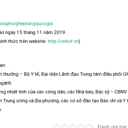
ieuphoigheptangquocgia
 vào ngày 15 tháng 11 năm 2019
hính thức trên website:
http://vnhot.vn
)
an:
n thưởng – Bộ Y tế; Đại diện Lãnh đạo Trung tâm điều phối G
ngành.
g nhiệt tình của các công dân; các Nhà báo; Bác sỹ – CBNV
h Trung ương và địa phương; các cơ sở đào tạo Báo chí và Y 
.
Đánh giá bài 