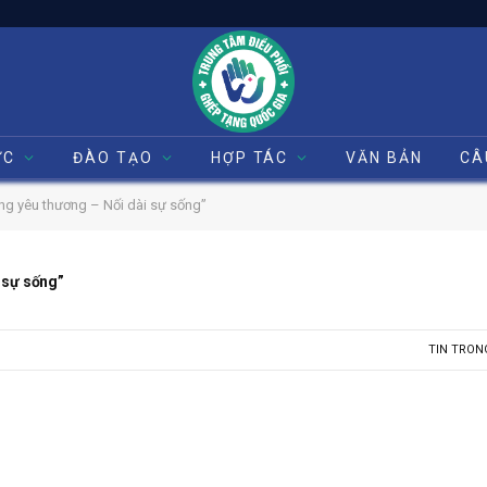
ỨC
ĐÀO TẠO
HỢP TÁC
VĂN BẢN
CÂ
ặng yêu thương – Nối dài sự sống”
i sự sống”
TIN TRON