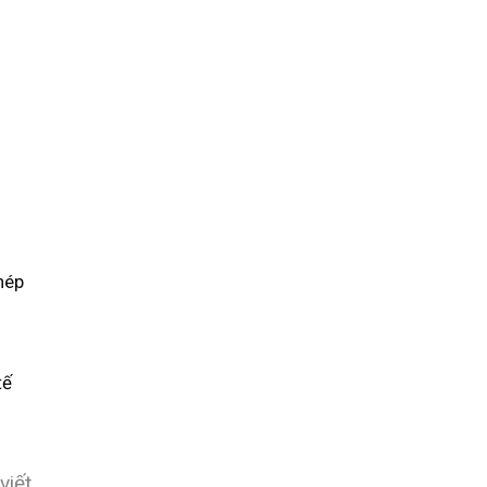
hép
tế
viết