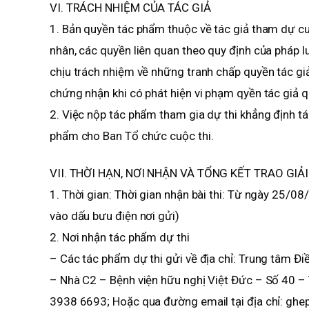
VI. TRÁCH NHIỆM CỦA TÁC GIẢ
1. Bản quyền tác phẩm thuộc về tác giả tham dự cuộ
nhân, các quyền liên quan theo quy định của pháp l
chịu trách nhiệm về những tranh chấp quyền tác giả
chứng nhận khi có phát hiện vi phạm qyền tác giả q
2. Việc nộp tác phẩm tham gia dự thi khẳng định tá
phẩm cho Ban Tổ chức cuộc thi.
VII. THỜI HẠN, NƠI NHẬN VÀ TỔNG KẾT TRAO GI
1. Thời gian: Thời gian nhận bài thi: Từ ngày 25/0
vào dấu bưu điện nơi gửi)
2. Nơi nhận tác phẩm dự thi
– Các tác phẩm dự thi gửi về địa chỉ: Trung tâm Đi
– Nhà C2 – Bệnh viện hữu nghị Việt Đức – Số 40 –
3938 6693; Hoặc qua đường email tại địa chỉ: g