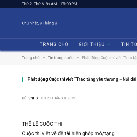
Thứ 2- Thứ 6: 8h AM - 17h00 PM
Chủ Nhật, 9 Tháng 8
TRANG CHỦ
GIỚI THIỆU
TIN T
»
»
Trang chủ
Tin trong nước
Phát động Cuộc thi viết “Trao t
Phát động Cuộc thi viết “Trao tặng yêu thương – Nối dà
BỞI
VNHOT
ON
23 THÁNG 8, 2019
THỂ LỆ CUỘC THI:
Cuộc thi viết về đề tài hiến ghép mô/tạng