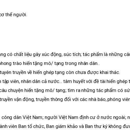
Bệnh viện Trung ươ
cơ thể người.
đội 108
ạng có chất liệu gây xúc động, súc tích; tác phẩm là những câ
phong trào hiến tặng mô/ tạng trong nhân dân..
 tuyên truyền về hiến ghép tạng còn chưa được khai thác.
 tập viên, nhân dân cả nước… tâm huyết với đề tài hiến ghép 
g câu chuyện hiến tặng mô/ tạng; tìm ra những tác phẩm có sứ
truyền vận động, truyền thông đối với các nhà báo, phóng viên
; công dân Việt Nam; người Việt Nam định cư ở nước ngoài; 
hành viên Ban tổ chức, Ban giám khảo và Ban thư ký không đư