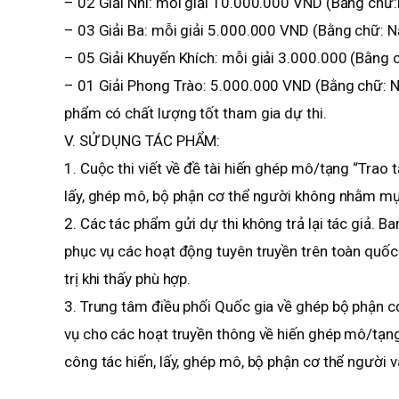
– 02 Giải Nhì: mỗi giải 10.000.000 VND (Bằng chữ:
– 03 Giải Ba: mỗi giải 5.000.000 VND (Bằng chữ: 
– 05 Giải Khuyến Khích: mỗi giải 3.000.000 (Bằng c
– 01 Giải Phong Trào: 5.000.000 VND (Bằng chữ: Nă
phẩm có chất lượng tốt tham gia dự thi.
V. SỬ DỤNG TÁC PHẨM:
1. Cuộc thi viết về đề tài hiến ghép mô/tạng “Trao 
lấy, ghép mô, bộ phận cơ thể người không nhằm mụ
2. Các tác phẩm gửi dự thi không trả lại tác giả. 
phục vụ các hoạt động tuyên truyền trên toàn quốc 
trị khi thấy phù hợp.
3. Trung tâm điều phối Quốc gia về ghép bộ phận c
vụ cho các hoạt truyền thông về hiến ghép mô/tạn
công tác hiến, lấy, ghép mô, bộ phận cơ thể người và