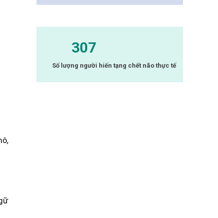
307
Số lượng người hiến tạng chết não thực tế
mô,
ngữ