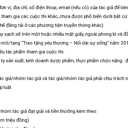
n vị; địa chỉ; số điện thoại, email (nếu có) của tác giả để liên
 tham gia các cuộc thi khác, chưa được phổ biến dưới bất cứ
 thể đăng tải ở các phương tiện truyền thông khác).
y sạch sẽ trên một hoặc nhiều mặt giấy, ngoài phong bì và đầ
hép mô/tạng “Trao tặng yêu thương – Nối dài sự sống” năm 20
ều tác phẩm tham gia cuộc thi.
g ty sản xuất, kinh doanh dược phẩm, thực phẩm chức năng…
ác giả/nhóm tác giả và tác giả/nhóm tác giả phải chịu trách 
p luật.
hóm tác giả đạt giải và tiền thưởng kèm theo:
m triệu đồng)