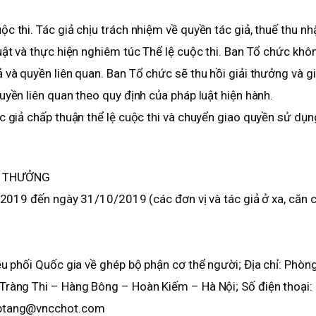
c thi. Tác giả chịu trách nhiệm về quyền tác giả, thuế thu nh
uật và thực hiện nghiêm túc Thể lệ cuộc thi. Ban Tổ chức khô
 và quyền liên quan. Ban Tổ chức sẽ thu hồi giải thưởng và g
uyền liên quan theo quy định của pháp luật hiện hành.
c giả chấp thuận thể lệ cuộc thi và chuyển giao quyền sử dụn
ẢI THƯỞNG
8/2019 đến ngày 31/10/2019 (các đơn vị và tác giả ở xa, căn 
ều phối Quốc gia về ghép bộ phận cơ thể người; Địa chỉ: Phòn
 Tràng Thi – Hàng Bông – Hoàn Kiếm – Hà Nội; Số điện thoại:
heptang@vncchot.com