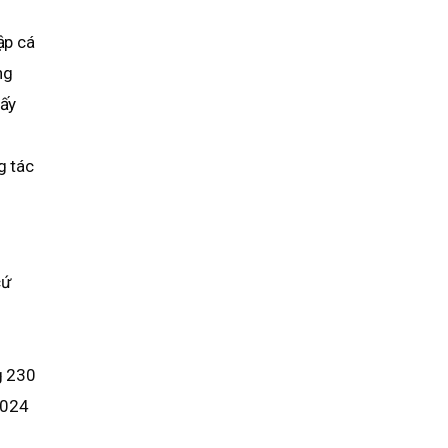
ập cá
ng
iấy
g tác
cứ
g 230
 024