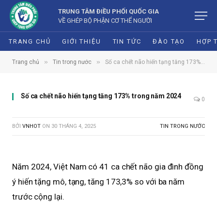
TRUNG TÂM ĐIỀU PHỐI QUỐC GIA
VỀ GHÉP BỘ PHẬN CƠ THỂ NGƯỜI
TRANG CHỦ
GIỚI THIỆU
TIN TỨC
ĐÀO TẠO
HỢP 
»
»
Trang chủ
Tin trong nước
Số ca chết não hiến tạng tăng 173% trong năm 2024
Số ca chết não hiến tạng tăng 173% trong năm 2024
0
BỞI
VNHOT
ON
30 THÁNG 4, 2025
TIN TRONG NƯỚC
Năm 2024, Việt Nam có 41 ca chết não gia đình đồng
ý hiến tặng mô, tạng, tăng 173,3% so với ba năm
trước cộng lại.