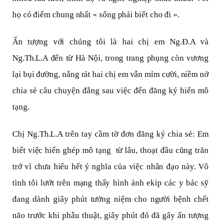
họ có điểm chung nhất « sống phải biết cho đi ».
Ấn tượng với chúng tôi là hai chị em Ng.Đ.A và
Ng.Th.L.A đến từ Hà Nội, trong trang phụng còn vương
lại bụi đường, nắng rát hai chị em vẫn mỉm cười, niềm nở
chia sẻ câu chuyện đằng sau việc đến đăng ký hiến mô
tạng.
Chị Ng.Th.L.A trên tay cầm tờ đơn đăng ký chia sẻ: Em
biết việc hiến ghép mô tạng từ lâu, thoạt đầu cũng trăn
trở vì chưa hiểu hết ý nghĩa của việc nhân đạo này. Vô
tình tôi lướt trên mạng thấy hình ảnh ekip các y bác sỹ
đang dành giây phút tưởng niệm cho người bệnh chết
não trước khi phẫu thuật, giây phút đó đã gây ấn tượng