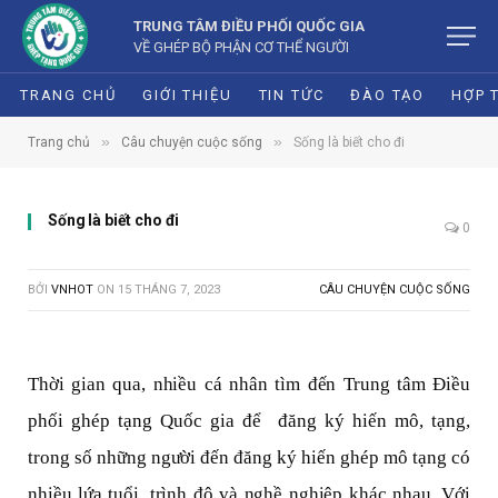
TRUNG TÂM ĐIỀU PHỐI QUỐC GIA
VỀ GHÉP BỘ PHẬN CƠ THỂ NGƯỜI
TRANG CHỦ
GIỚI THIỆU
TIN TỨC
ĐÀO TẠO
HỢP 
»
»
Trang chủ
Câu chuyện cuộc sống
Sống là biết cho đi
Sống là biết cho đi
0
BỞI
VNHOT
ON
15 THÁNG 7, 2023
CÂU CHUYỆN CUỘC SỐNG
Thời gian qua, nhiều cá nhân tìm đến Trung tâm Điều
phối ghép tạng Quốc gia để đăng ký hiến mô, tạng,
trong số những người đến đăng ký hiến ghép mô tạng có
nhiều lứa tuổi, trình độ và nghề nghiệp khác nhau. Với