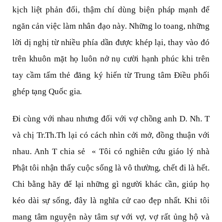
kịch liệt phản đối, thậm chí dùng biện pháp mạnh để
ngăn cản việc làm nhân đạo này. Những lo toang, những
lời dị nghị từ nhiều phía dần được khép lại, thay vào đó
trên khuôn mặt họ luôn nở nụ cười hạnh phúc khi trên
tay cầm tấm thẻ đăng ký hiến từ Trung tâm Điều phối
ghép tạng Quốc gia.
Đi cùng với nhau nhưng đối với vợ chồng anh D. Nh. T
và chị Tr.Th.Th lại có cách nhìn cởi mở, đồng thuận với
nhau. Anh T chia sẻ « Tôi có nghiên cứu giáo lý nhà
Phật tôi nhận thấy cuộc sống là vô thường, chết đi là hết.
Chi bằng hãy để lại những gì người khác cần, giúp họ
kéo dài sự sống, đây là nghĩa cử cao đẹp nhất. Khi tôi
mang tâm nguyện này tâm sự với vợ, vợ rất ủng hộ và