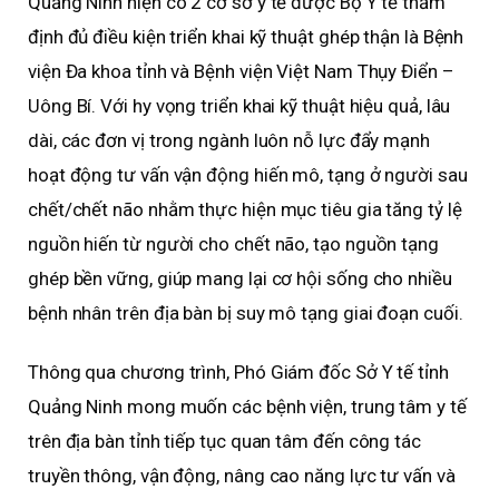
Quảng Ninh hiện có 2 cơ sở y tế được Bộ Y tế thẩm
định đủ điều kiện triển khai kỹ thuật ghép thận là Bệnh
viện Đa khoa tỉnh và Bệnh viện Việt Nam Thụy Điển –
Uông Bí. Với hy vọng triển khai kỹ thuật hiệu quả, lâu
dài, các đơn vị trong ngành luôn nỗ lực đẩy mạnh
hoạt động tư vấn vận động hiến mô, tạng ở người sau
chết/chết não nhằm thực hiện mục tiêu gia tăng tỷ lệ
nguồn hiến từ người cho chết não, tạo nguồn tạng
ghép bền vững, giúp mang lại cơ hội sống cho nhiều
bệnh nhân trên địa bàn bị suy mô tạng giai đoạn cuối.
Thông qua chương trình, Phó Giám đốc Sở Y tế tỉnh
Quảng Ninh mong muốn các bệnh viện, trung tâm y tế
trên địa bàn tỉnh tiếp tục quan tâm đến công tác
truyền thông, vận động, nâng cao năng lực tư vấn và