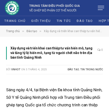
TRUNG TÂM ĐIỀU PHỐI QUỐC GIA
VỀ GHÉP BỘ PHẬN CƠ THỂ NGƯỜI
TRANG CHỦ
GIỚI THIỆU
TIN TỨC
ĐÀO TẠO
HỢP 
»
»
Trang chủ
Đào tạo
Xây dựng và triển khai can thiệp tư vấn hiến mô, tạng và tăng tỷ lệ hiến mô, tạng từ người chết não trên địa bàn tỉnh Quảng Ninh
Xây dựng và triển khai can thiệp tư vấn hiến mô, tạng
0
và tăng tỷ lệ hiến mô, tạng từ người chết não trên địa
bàn tỉnh Quảng Ninh
BỞI
VNHOT
ON
5 THÁNG 4, 2025
ĐÀO TẠO
,
TIN TRONG NƯỚC
Sáng ngày 4/4, tại Bệnh viện Đa khoa tỉnh Quảng Ninh,
Sở Y tế Quảng Ninh phối hợp với Trung tâm Điều phối
ghép tạng Quốc gia tổ chức chương trình can thiệp